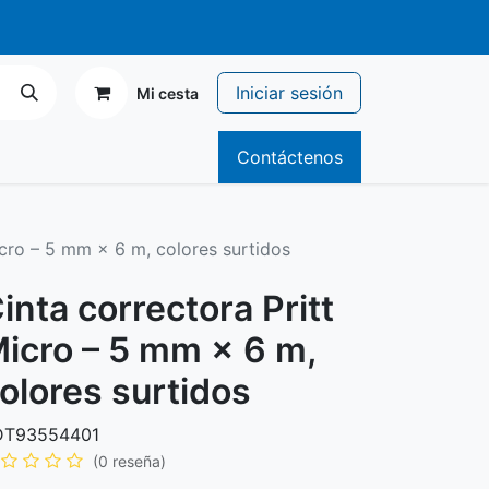
r de 70€
Iniciar sesión
Mi cesta
icitario
Contáctenos
icro – 5 mm × 6 m, colores surtidos
inta correctora Pritt
icro – 5 mm × 6 m,
olores surtidos
DT93554401
(0 reseña)