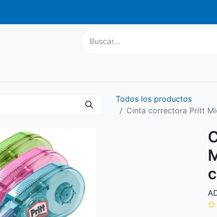
atis a parti
l Escolar
Informática
Equipamiento
Regalo Publ
Todos los productos
Cinta correctora Pritt M
C
M
c
A