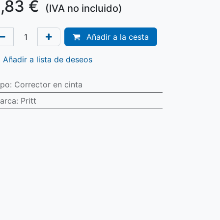
,83
€
(IVA no incluido)
Añadir a la cesta
Añadir a lista de deseos
ipo
:
Corrector en cinta
arca
:
Pritt