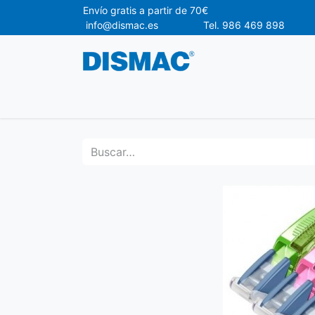
Envío gr
info@dismac.es Tel. 986 469 898
Ofertas
Material de Oficina
Materia