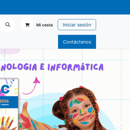
r de 70€
Iniciar sesión
Mi cesta
icitario
Catálogos
Contáctenos
Siguien