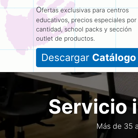
O
fertas exclusivas para centros
educativos, precios especiales por
cantidad, school packs y sección
outlet de productos.
Descargar
Catálogo
Servicio 
Más de 35 a