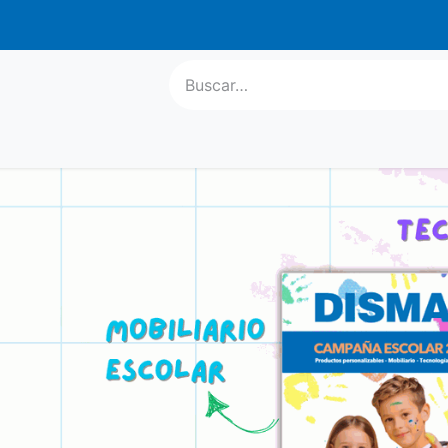
atis a parti
l Escolar
Informática
Equipamiento
Regalo Publ