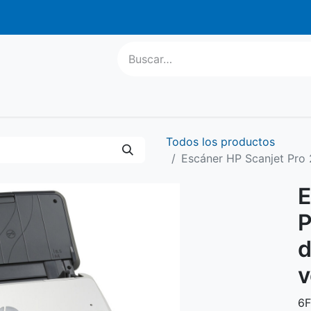
atis a parti
l Escolar
Informática
Equipamiento
Regalo Publ
Todos los productos
Escáner HP Scanjet Pro 
E
P
d
v
6