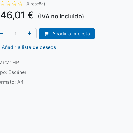
(0 reseña)
46,01
€
(IVA no incluido)
Añadir a la cesta
Añadir a lista de deseos
arca
:
HP
ipo
:
Escáner
ormato
:
A4