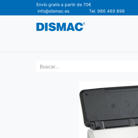
Envío gr
info@dismac.es Tel. 986 469 898
Ofertas
Material de Oficina
Materia