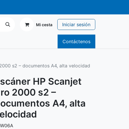
r de 70€
Iniciar sesión
Mi cesta
icitario
Catálogos
Contáctenos
2000 s2 – documentos A4, alta velocidad
scáner HP Scanjet
ro 2000 s2 –
ocumentos A4, alta
elocidad
FW06A