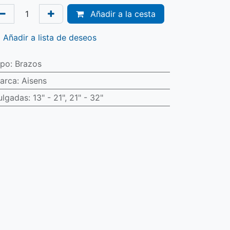
Añadir a la cesta
Añadir a lista de deseos
ipo
:
Brazos
arca
:
Aisens
ulgadas
:
13" - 21"
,
21" - 32"