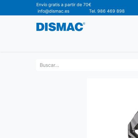
Envío gr
info@dismac.es Tel. 986 469 898
Ofertas
Material de Oficina
Materia