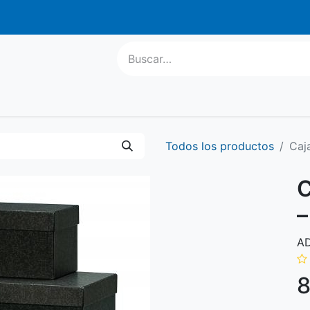
atis a parti
l Escolar
Informática
Equipamiento
Regalo Publ
Todos los productos
Caj
C
–
A
8