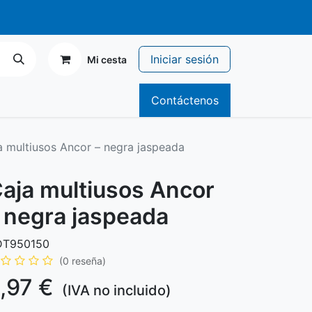
r de 70€
Iniciar sesión
Mi cesta
icitario
Catálogos
Contáctenos
a multiusos Ancor – negra jaspeada
aja multiusos Ancor
 negra jaspeada
DT950150
(0 reseña)
,97
€
(IVA no incluido)