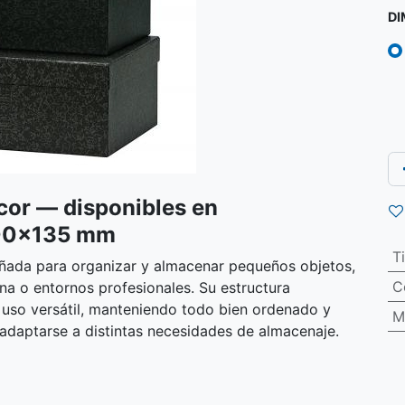
DI
cor — disponibles en
00×135 mm
T
ñada para organizar y almacenar pequeños objetos,
C
ina o entornos profesionales. Su estructura
n uso versátil, manteniendo todo bien ordenado y
M
adaptarse a distintas necesidades de almacenaje.