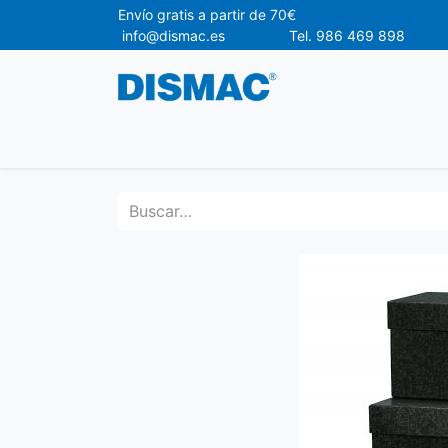
Envío gr
info@dismac.es Tel. 986 469 898
Ofertas
Material de Oficina
Materia