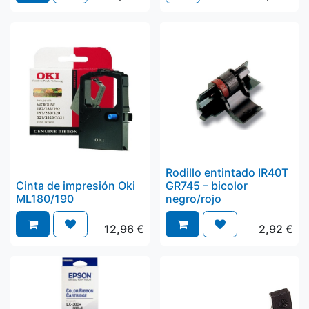
Rodillo entintado IR40T
Cinta de impresión Oki
GR745 – bicolor
ML180/190
negro/rojo
12,96
€
2,92
€