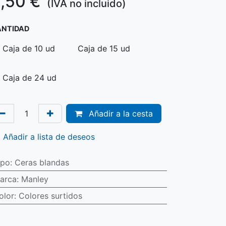
,50
€
(IVA no incluido)
ANTIDAD
Caja de 10 ud
Caja de 15 ud
Caja de 24 ud
Añadir a la cesta
Añadir a lista de deseos
ipo
:
Ceras blandas
arca
:
Manley
olor
:
Colores surtidos