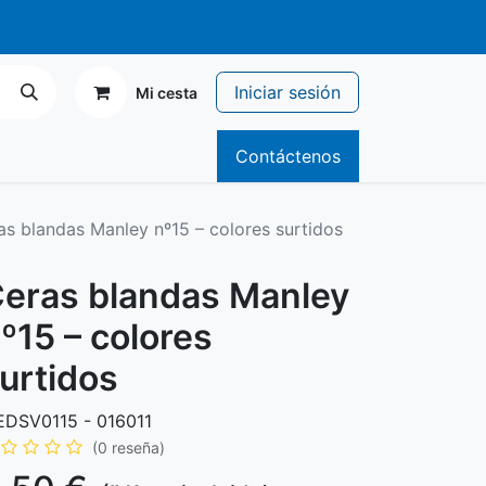
r de 70€
Iniciar sesión
Mi cesta
icitario
Catálogos
Contáctenos
as blandas Manley nº15 – colores surtidos
eras blandas Manley
º15 – colores
urtidos
DSV0115 - 016011
(0 reseña)