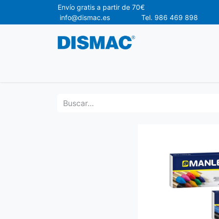
Envío gr
info@dismac.es Tel. 986 469 898
Ofertas
Material de Oficina
Materia