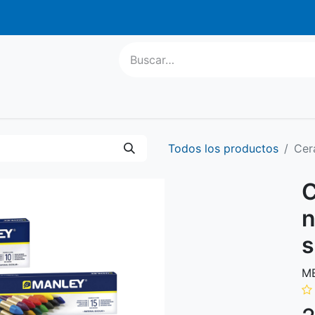
atis a parti
l Escolar
Informática
Equipamiento
Regalo Publ
Todos los productos
Cer
C
n
s
ME