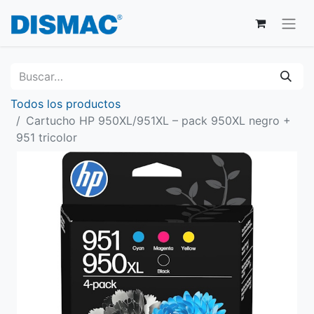
Todos los productos
Cartucho HP 950XL/951XL – pack 950XL negro +
951 tricolor