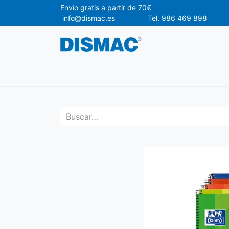
Envío gr
info@dismac.es Tel. 986 469 898
Ofertas
Material de Oficina
Materia