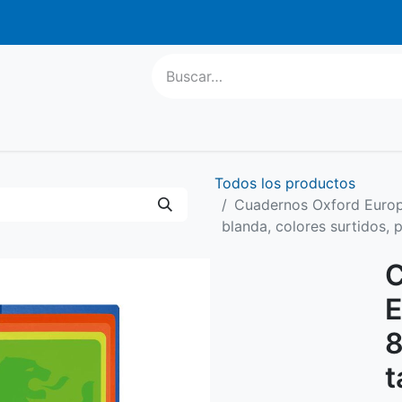
atis a parti
l Escolar
Informática
Equipamiento
Regalo Publ
Todos los productos
Cuadernos Oxford Europe
blanda, colores surtidos, 
C
E
8
t