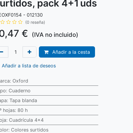
urtidos, pack 4+1 uds
OXF0154 - 012130
(0 reseña)
0,47
€
(IVA no incluido)
Añadir a la cesta
Añadir a lista de deseos
arca
:
Oxford
ipo
:
Cuaderno
apa
:
Tapa blanda
º hojas
:
80 h
oja
:
Cuadrícula 4x4
olor
:
Colores surtidos