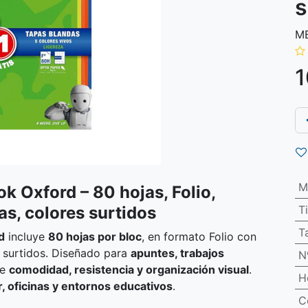
s
ME
1
M
 Oxford – 80 hojas, Folio,
as, colores surtidos
T
T
d
incluye
80 hojas por bloc
, en formato Folio con
 surtidos. Diseñado para
apuntes, trabajos
N
ce
comodidad, resistencia y organización visual
.
H
r, oficinas y entornos educativos
.
C