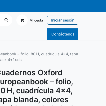
r de 70€
Iniciar sesión
Mi cesta
icitario
Catálogos
Contáctenos
anbook – folio, 80 H, cuadrícula 4×4, tapa
pack 4+1 uds
uadernos Oxford
uropeanbook – folio,
0 H, cuadrícula 4×4,
apa blanda, colores