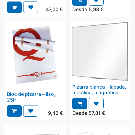
47,00
€
Desde
5,98
€
Pizarra blanca – lacada,
metálica, magnética
Bloc de pizarra – liso,
25H
9,42
€
Desde
57,81
€